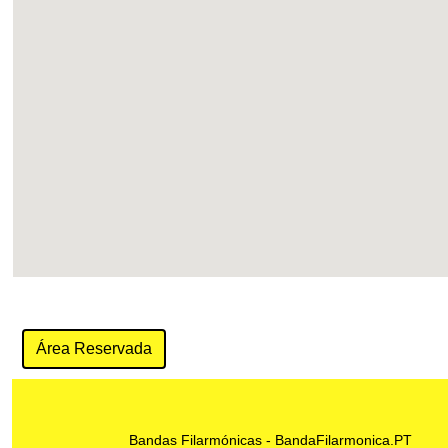
Área Reservada
Bandas Filarmónicas -
BandaFilarmonica.PT