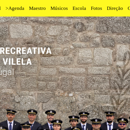
l
>Agenda
Maestro
Músicos
Escola
Fotos
Direção